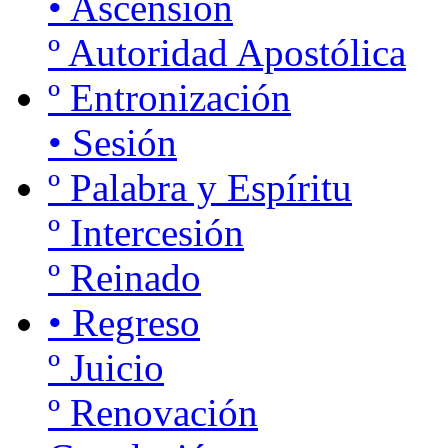
• Ascensión
º Autoridad Apostólica
º Entronización
• Sesión
º Palabra y Espíritu
º Intercesión
º Reinado
• Regreso
º Juicio
º Renovación